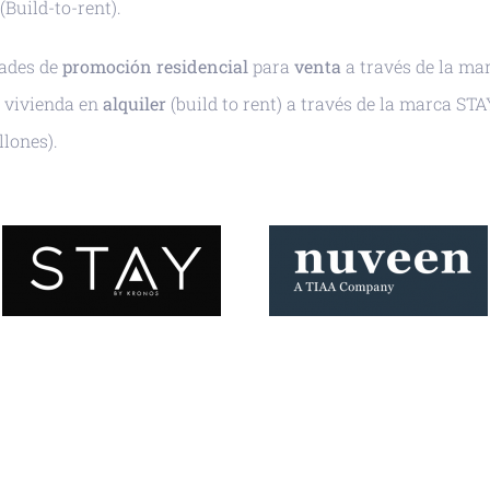
Build-to-rent).
dades de
promoción residencial
para
venta
a través de la ma
e vivienda en
alquiler
(build to rent) a través de la marca STA
llones).