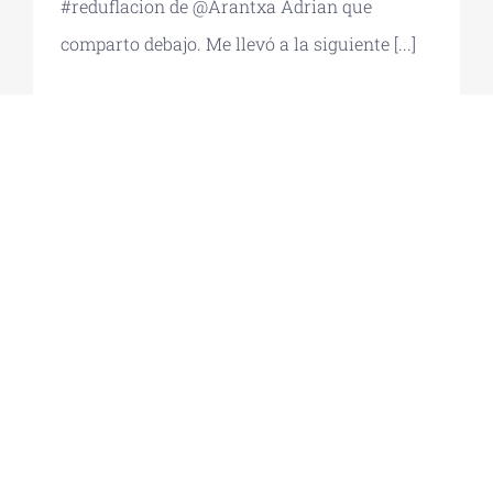
#reduflacion de @Arantxa Adrian que
comparto debajo. Me llevó a la siguiente [...]
© Copyright 2012 - 2026 | Lourdes Barriuso |
Aviso
Legal
|
Política de Privacidad